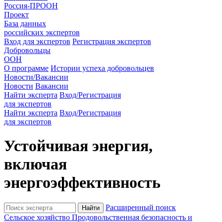
Россия-ПРООН
Проект
База данных
российских экспертов
Вход для экспертов
Регистрация экспертов
Добровольцы
ООН
О программе
Истории успеха добровольцев
Новости/Вакансии
Новости
Вакансии
Найти эксперта
Вход/Регистрация
для экспертов
Найти эксперта
Вход/Регистрация
для экспертов
Устойчивая энергия,
включая
энергоэффективность
Расширенный поиск
Cельское хозяйство
Продовольственная безопасность и