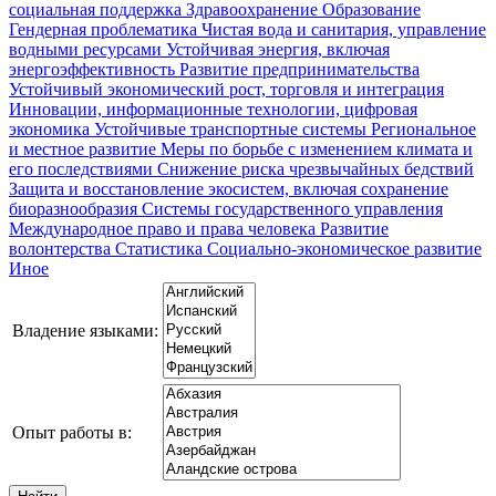
социальная поддержка
Здравоохранение
Образование
Гендерная проблематика
Чистая вода и санитария, управление
водными ресурсами
Устойчивая энергия, включая
энергоэффективность
Развитие предпринимательства
Устойчивый экономический рост, торговля и интеграция
Инновации, информационные технологии, цифровая
экономика
Устойчивые транспортные системы
Региональное
и местное развитие
Меры по борьбе с изменением климата и
его последствиями
Снижение риска чрезвычайных бедствий
Защита и восстановление экосистем, включая сохранение
биоразнообразия
Системы государственного управления
Международное право и права человека
Развитие
волонтерства
Статистика
Социально-экономическое развитие
Иное
Владение языками:
Опыт работы в: