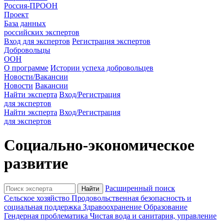
Россия-ПРООН
Проект
База данных
российских экспертов
Вход для экспертов
Регистрация экспертов
Добровольцы
ООН
О программе
Истории успеха добровольцев
Новости/Вакансии
Новости
Вакансии
Найти эксперта
Вход/Регистрация
для экспертов
Найти эксперта
Вход/Регистрация
для экспертов
Социально-экономическое
развитие
Расширенный поиск
Cельское хозяйство
Продовольственная безопасность и
социальная поддержка
Здравоохранение
Образование
Гендерная проблематика
Чистая вода и санитария, управление