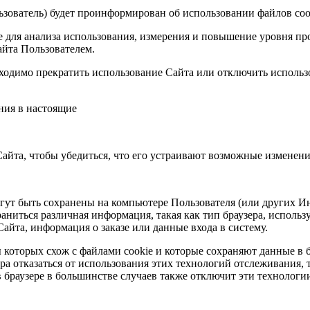
ьзователь) будет проинформирован об использовании файлов coo
e для анализа использования, измерения и повышение уровня п
айта Пользователем.
бходимо прекратить использование Сайта или отключить использо
ния в настоящие
айта, чтобы убедиться, что его устраивают возможные изменени
ут быть сохранены на компьютере Пользователя (или других Ин
ниться различная информация, такая как тип браузера, использ
йта, информация о заказе или данные входа в систему.
которых схож с файлами cookie и которые сохраняют данные в бр
ра отказаться от использования этих технологий отслеживания,
 в браузере в большинстве случаев также отключит эти технолог