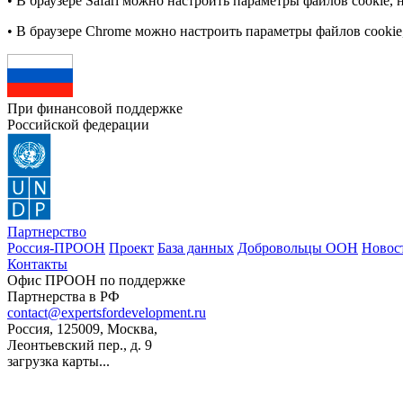
• В браузере Safari можно настроить параметры файлов cookie
• В браузере Chrome можно настроить параметры файлов cooki
При финансовой поддержке
Российской федерации
Партнерство
Россия-ПРООН
Проект
База данных
Добровольцы ООН
Новос
Контакты
Офис ПРООН по поддержке
Партнерства в РФ
contact@expertsfordevelopment.ru
Россия, 125009, Москва,
Леонтьевский пер., д. 9
загрузка карты...