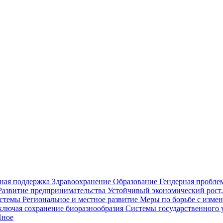
ьная поддержка
Здравоохранение
Образование
Гендерная пробле
Развитие предпринимательства
Устойчивый экономический рост,
истемы
Региональное и местное развитие
Меры по борьбе с измен
включая сохранение биоразнообразия
Системы государственного 
ное