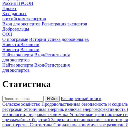
Россия-ПРООН
Проект
База данных
российских экспертов
Вход для экспертов
Регистрация экспертов
Добровольцы
ООН
О программе
Истории успеха добровольцев
Новости/Вакансии
Новости
Вакансии
Найти эксперта
Вход/Регистрация
для экспертов
Найти эксперта
Вход/Регистрация
для экспертов
Статистика
Расширенный поиск
Cельское хозяйство
Продовольственная безопасность и социал
ресурсами
Устойчивая энергия, включая энергоэффективность
технологии, цифровая экономика
Устойчивые транспортные с
чрезвычайных бедствий
Защита и восстановление экосистем, 
волонтерства
Статистика
Социально-экономическое развитие
И