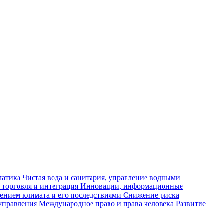
матика
Чистая вода и санитария, управление водными
 торговля и интеграция
Инновации, информационные
ением климата и его последствиями
Снижение риска
управления
Международное право и права человека
Развитие