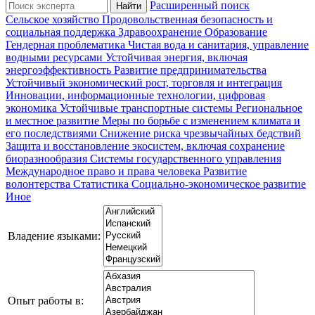
Расширенный поиск
Cельское хозяйство
Продовольственная безопасность и
социальная поддержка
Здравоохранение
Образование
Гендерная проблематика
Чистая вода и санитария, управление
водными ресурсами
Устойчивая энергия, включая
энергоэффективность
Развитие предпринимательства
Устойчивый экономический рост, торговля и интеграция
Инновации, информационные технологии, цифровая
экономика
Устойчивые транспортные системы
Региональное
и местное развитие
Меры по борьбе с изменением климата и
его последствиями
Снижение риска чрезвычайных бедствий
Защита и восстановление экосистем, включая сохранение
биоразнообразия
Системы государственного управления
Международное право и права человека
Развитие
волонтерства
Статистика
Социально-экономическое развитие
Иное
Владение языками:
Опыт работы в: