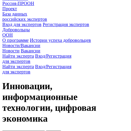
Россия-ПРООН
Проект
База данных
российских экспертов
Вход для экспертов
Регистрация экспертов
Добровольцы
ООН
О программе
Истории успеха добровольцев
Новости/Вакансии
Новости
Вакансии
Найти эксперта
Вход/Регистрация
для экспертов
Найти эксперта
Вход/Регистрация
для экспертов
Инновации,
информационные
технологии, цифровая
экономика