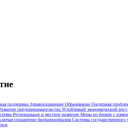
тие
ьная поддержка
Здравоохранение
Образование
Гендерная пробле
Развитие предпринимательства
Устойчивый экономический рост,
истемы
Региональное и местное развитие
Меры по борьбе с измен
включая сохранение биоразнообразия
Системы государственного 
ное