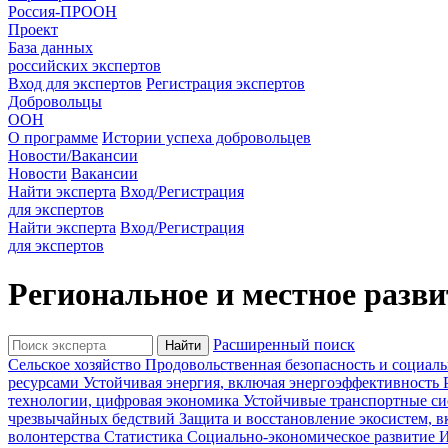
Россия-ПРООН
Проект
База данных
российских экспертов
Вход для экспертов
Регистрация экспертов
Добровольцы
ООН
О программе
Истории успеха добровольцев
Новости/Вакансии
Новости
Вакансии
Найти эксперта
Вход/Регистрация
для экспертов
Найти эксперта
Вход/Регистрация
для экспертов
Региональное и местное разви
Расширенный поиск
Cельское хозяйство
Продовольственная безопасность и социал
ресурсами
Устойчивая энергия, включая энергоэффективность
технологии, цифровая экономика
Устойчивые транспортные с
чрезвычайных бедствий
Защита и восстановление экосистем, 
волонтерства
Статистика
Социально-экономическое развитие
И