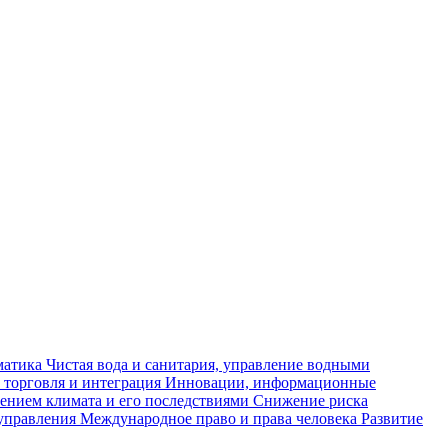
матика
Чистая вода и санитария, управление водными
 торговля и интеграция
Инновации, информационные
ением климата и его последствиями
Снижение риска
управления
Международное право и права человека
Развитие