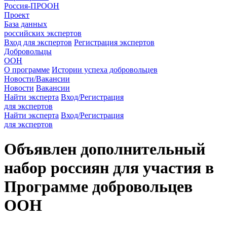
Россия-ПРООН
Проект
База данных
российских экспертов
Вход для экспертов
Регистрация экспертов
Добровольцы
ООН
О программе
Истории успеха добровольцев
Новости/Вакансии
Новости
Вакансии
Найти эксперта
Вход/Регистрация
для экспертов
Найти эксперта
Вход/Регистрация
для экспертов
Объявлен дополнительный
набор россиян для участия в
Программе добровольцев
ООН