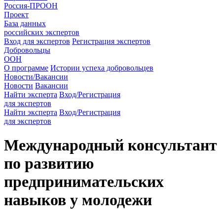
Россия-ПРООН
Проект
База данных
российских экспертов
Вход для экспертов
Регистрация экспертов
Добровольцы
ООН
О программе
Истории успеха добровольцев
Новости/Вакансии
Новости
Вакансии
Найти эксперта
Вход/Регистрация
для экспертов
Найти эксперта
Вход/Регистрация
для экспертов
Международный консультант
по развитию
предпринимательских
навыков у молодежи