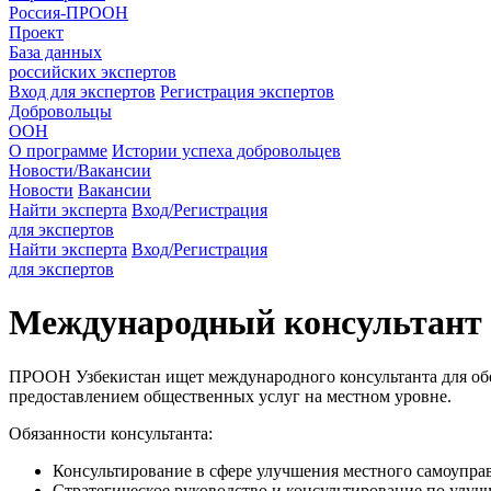
Россия-ПРООН
Проект
База данных
российских экспертов
Вход для экспертов
Регистрация экспертов
Добровольцы
ООН
О программе
Истории успеха добровольцев
Новости/Вакансии
Новости
Вакансии
Найти эксперта
Вход/Регистрация
для экспертов
Найти эксперта
Вход/Регистрация
для экспертов
Международный консультант п
ПРООН Узбекистан ищет международного консультанта для обе
предоставлением общественных услуг на местном уровне.
Обязанности консультанта:
Консультирование в сфере улучшения местного самоупра
Стратегическое руководство и консультирование по улуч