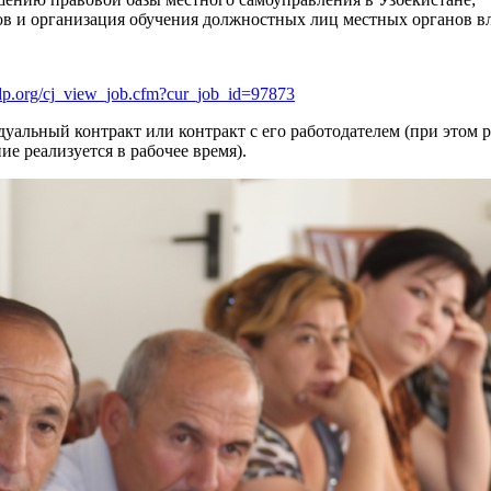
ов и организация обучения должностных лиц местных органов вл
undp.org/cj_view_job.cfm?cur_job_id=97873
уальный контракт или контракт с его работодателем (при этом ра
ие реализуется в рабочее время).