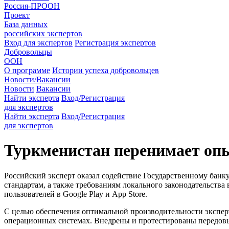
Россия-ПРООН
Проект
База данных
российских экспертов
Вход для экспертов
Регистрация экспертов
Добровольцы
ООН
О программе
Истории успеха добровольцев
Новости/Вакансии
Новости
Вакансии
Найти эксперта
Вход/Регистрация
для экспертов
Найти эксперта
Вход/Регистрация
для экспертов
Туркменистан перенимает оп
Российский эксперт оказал содействие Государственному бан
стандартам, а также требованиям локального законодательств
пользователей в Google Play и App Store.
С целью обеспечения оптимальной производительности экспер
операционных системах. Внедрены и протестированы передов