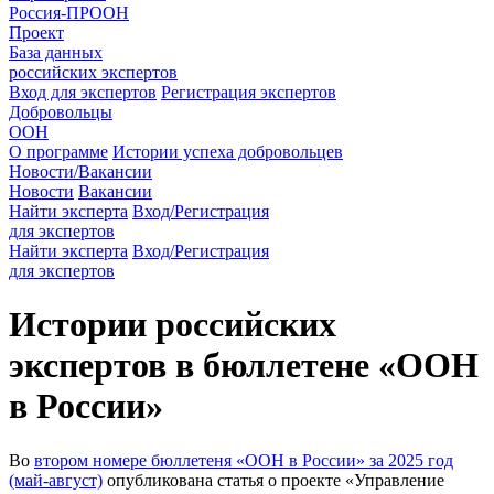
Россия-ПРООН
Проект
База данных
российских экспертов
Вход для экспертов
Регистрация экспертов
Добровольцы
ООН
О программе
Истории успеха добровольцев
Новости/Вакансии
Новости
Вакансии
Найти эксперта
Вход/Регистрация
для экспертов
Найти эксперта
Вход/Регистрация
для экспертов
Истории российских
экспертов в бюллетене «ООН
в России»
Во
втором номере бюллетеня «ООН в России» за 2025 год
(май-август)
опубликована статья о проекте «Управление