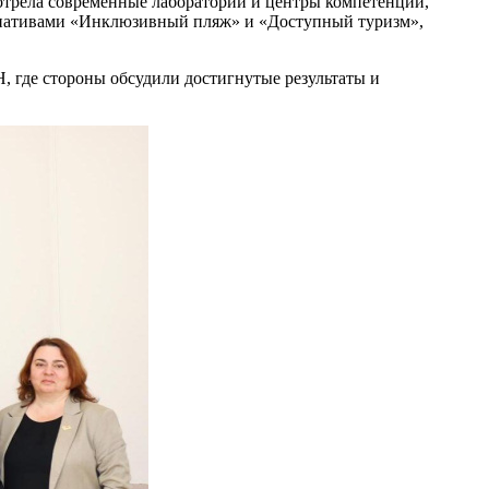
отрела современные лаборатории и центры компетенций,
циативами «Инклюзивный пляж» и «Доступный туризм»,
 где стороны обсудили достигнутые результаты и