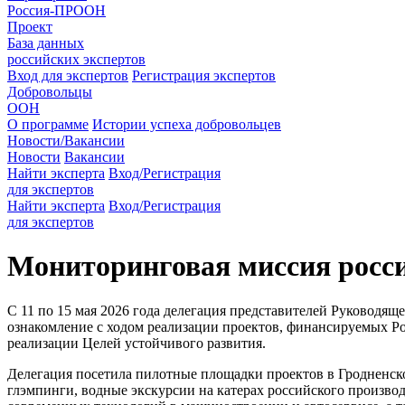
Россия-ПРООН
Проект
База данных
российских экспертов
Вход для экспертов
Регистрация экспертов
Добровольцы
ООН
О программе
Истории успеха добровольцев
Новости/Вакансии
Новости
Вакансии
Найти эксперта
Вход/Регистрация
для экспертов
Найти эксперта
Вход/Регистрация
для экспертов
Мониторинговая миссия росси
С 11 по 15 мая 2026 года делегация представителей Руководящ
ознакомление с ходом реализации проектов, финансируемых Р
реализации Целей устойчивого развития.
Делегация посетила пилотные площадки проектов в Гродненск
глэмпинги, водные экскурсии на катерах российского произво