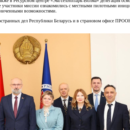
также в Ресурсном центре «ЭкоТехноПарк-Волма» делегация осм
ве участники миссии ознакомились с местными пилотными ини
раниченными возможностями.
странных дел Республики Беларусь и в страновом офисе ПРООН,