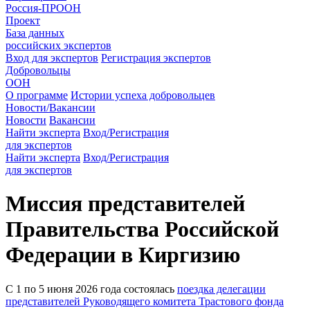
Россия-ПРООН
Проект
База данных
российских экспертов
Вход для экспертов
Регистрация экспертов
Добровольцы
ООН
О программе
Истории успеха добровольцев
Новости/Вакансии
Новости
Вакансии
Найти эксперта
Вход/Регистрация
для экспертов
Найти эксперта
Вход/Регистрация
для экспертов
Миссия представителей
Правительства Российской
Федерации в Киргизию
С 1 по 5 июня 2026 года состоялась
поездка делегации
представителей Руководящего комитета Трастового фонда