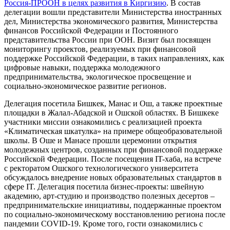
Россия-ПРООН в целях развития в Киргизию
. В состав
делегации вошли представители Министерства иностранных
дел, Министерства экономического развития, Министерства
финансов Российской Федерации и Постоянного
представительства России при ООН. Визит был посвящен
мониторингу проектов, реализуемых при финансовой
поддержке Российской Федерации, в таких направлениях, как
цифровые навыки, поддержка молодежного
предпринимательства, экологическое просвещение и
социально-экономическое развитие регионов.
Делегация посетила Бишкек, Манас и Ош, а также проектные
площадки в Жалал-Абадской и Ошской областях. В Бишкеке
участники миссии ознакомились с реализацией проекта
«Климатическая шкатулка» на примере общеобразовательной
школы. В Оше и Манасе прошли церемонии открытия
молодежных центров, созданных при финансовой поддержке
Российской Федерации. После посещения IT-хаба, на встрече
с ректоратом Ошского технологического университета
обсуждалось внедрение новых образовательных стандартов в
сфере IT. Делегация посетила бизнес-проекты: швейную
академию, арт-студию и производство полезных десертов –
предпринимательские инициативы, поддержанные проектом
по социально-экономическому восстановлению региона после
пандемии COVID-19. Кроме того, гости ознакомились с