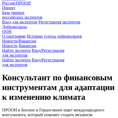
Россия-ПРООН
Проект
База данных
российских экспертов
Вход для экспертов
Регистрация экспертов
Добровольцы
ООН
О программе
Истории успеха добровольцев
Новости/Вакансии
Новости
Вакансии
Найти эксперта
Вход/Регистрация
для экспертов
Найти эксперта
Вход/Регистрация
для экспертов
Консультант по финансовым
инструментам для адаптации
к изменению климата
ПРООН в Боснии и Герцоговине ищет международного
консультанта, который поможет создать механизм