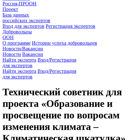
Россия-ПРООН
Проект
База данных
российских экспертов
Вход для экспертов
Регистрация экспертов
Добровольцы
ООН
О программе
Истории успеха добровольцев
Новости/Вакансии
Новости
Вакансии
Найти эксперта
Вход/Регистрация
для экспертов
Найти эксперта
Вход/Регистрация
для экспертов
Технический советник для
проекта «Образование и
просвещение по вопросам
изменения климата –
Климатическая шкатулка»