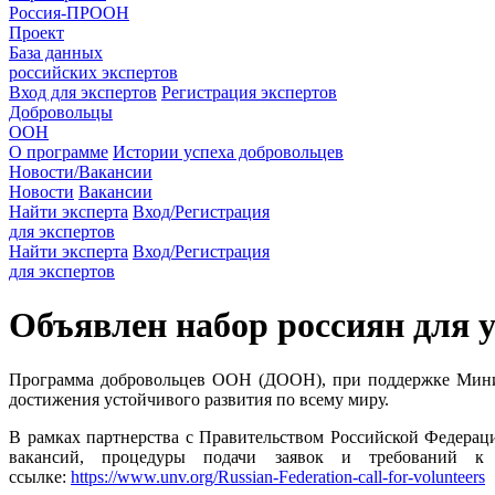
Россия-ПРООН
Проект
База данных
российских экспертов
Вход для экспертов
Регистрация экспертов
Добровольцы
ООН
О программе
Истории успеха добровольцев
Новости/Вакансии
Новости
Вакансии
Найти эксперта
Вход/Регистрация
для экспертов
Найти эксперта
Вход/Регистрация
для экспертов
Объявлен набор россиян для
Программа добровольцев ООН (ДООН), при поддержке Минист
достижения устойчивого развития по всему миру.
В рамках партнерства с Правительством Российской Федера
вакансий, процедуры подачи заявок и требований 
ссылке:
https://www.unv.org/Russian-Federation-call-for-volunteers