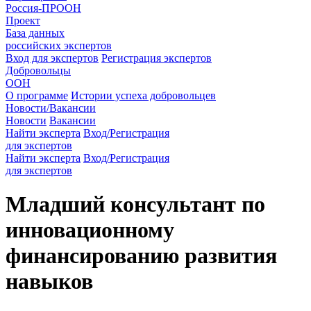
Россия-ПРООН
Проект
База данных
российских экспертов
Вход для экспертов
Регистрация экспертов
Добровольцы
ООН
О программе
Истории успеха добровольцев
Новости/Вакансии
Новости
Вакансии
Найти эксперта
Вход/Регистрация
для экспертов
Найти эксперта
Вход/Регистрация
для экспертов
Младший консультант по
инновационному
финансированию развития
навыков