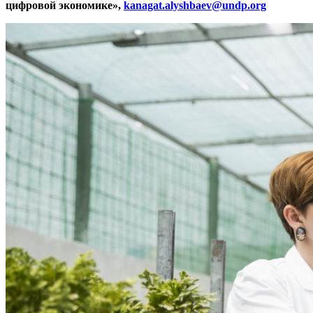
цифровой экономике»,
kanagat.alyshbaev@undp.org