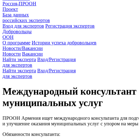
Россия-ПРООН
Проект
База данных
российских экспертов
Вход для экспертов
Регистрация экспертов
Добровольцы
ООН
О программе
Истории успеха добровольцев
Новости/Вакансии
Новости
Вакансии
Найти эксперта
Вход/Регистрация
для экспертов
Найти эксперта
Вход/Регистрация
для экспертов
Международный консультант п
муниципальных услуг
ПРООН Армения ищет международного консультанта для подгот
и улучшение оказания муниципальных услуг с упором на меры
Обязанности консультанта: