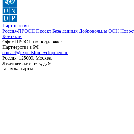
Партнерство
Россия-ПРООН
Проект
База данных
Добровольцы ООН
Новос
Контакты
Офис ПРООН по поддержке
Партнерства в РФ
contact@expertsfordevelopment.ru
Россия, 125009, Москва,
Леонтьевский пер., д. 9
загрузка карты...