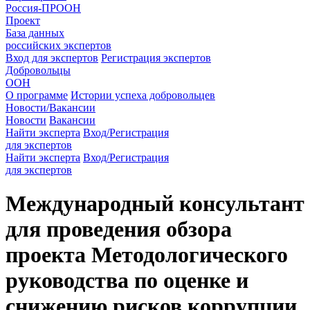
Россия-ПРООН
Проект
База данных
российских экспертов
Вход для экспертов
Регистрация экспертов
Добровольцы
ООН
О программе
Истории успеха добровольцев
Новости/Вакансии
Новости
Вакансии
Найти эксперта
Вход/Регистрация
для экспертов
Найти эксперта
Вход/Регистрация
для экспертов
Международный консультант
для проведения обзора
проекта Методологического
руководства по оценке и
снижению рисков коррупции