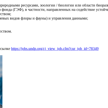
природными ресурсами, зоологии / биологии или области биораз
го фонда (ГЭФ), в частности, направленных на содействие устой
еством;
чевых видов флоры и фауны) и управления данными;
еством.
 ссылке
https://jobs.undp.org/cj_view_job.cfm?cur_job_id=78349