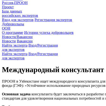
Россия-ПРООН
Проект
База данных
российских экспертов
Вход для экспертов
Регистрация экспертов
Добровольцы
ООН
О программе
Истории успеха добровольцев
Новости/Вакансии
Новости
Вакансии
Найти эксперта
Вход/Регистрация
для экспертов
Найти эксперта
Вход/Регистрация
для экспертов
Международный консультант 
ПРООН в Узбекистане ищет международного консультанта для 
фонда (ГЭФ): «Устойчивое использование природных ресурсов 
Основная задача
консультанта будет заключаться в разработ
стандартам для удовлетворения национальных потребностей и