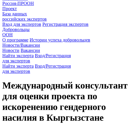
Россия-ПРООН
Проект
База данных
российских экспертов
Вход для экспертов
Регистрация экспертов
Добровольцы
ООН
О программе
Истории успеха добровольцев
Новости/Вакансии
Новости
Вакансии
Найти эксперта
Вход/Регистрация
для экспертов
Найти эксперта
Вход/Регистрация
для экспертов
Международный консультант
для оценки проекта по
искоренению гендерного
насилия в Кыргызстане