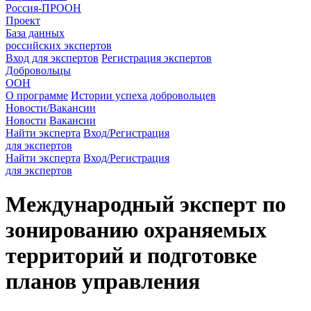
Россия-ПРООН
Проект
База данных
российских экспертов
Вход для экспертов
Регистрация экспертов
Добровольцы
ООН
О программе
Истории успеха добровольцев
Новости/Вакансии
Новости
Вакансии
Найти эксперта
Вход/Регистрация
для экспертов
Найти эксперта
Вход/Регистрация
для экспертов
Международный эксперт по
зонированию охраняемых
территорий и подготовке
планов управления