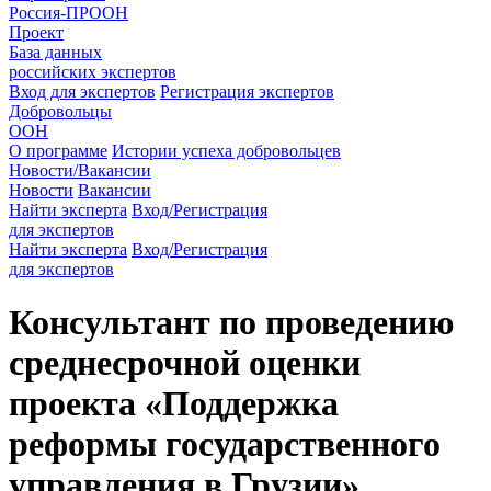
Россия-ПРООН
Проект
База данных
российских экспертов
Вход для экспертов
Регистрация экспертов
Добровольцы
ООН
О программе
Истории успеха добровольцев
Новости/Вакансии
Новости
Вакансии
Найти эксперта
Вход/Регистрация
для экспертов
Найти эксперта
Вход/Регистрация
для экспертов
Консультант по проведению
среднесрочной оценки
проекта «Поддержка
реформы государственного
управления в Грузии»