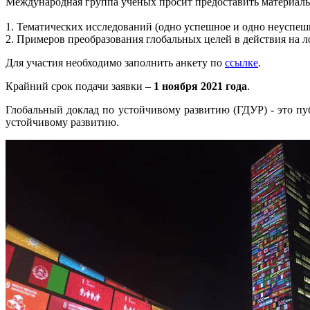
Международная группа ученых просит предоставить материалы
1. Тематических исследований (одно успешное и одно неуспешн
2.
Примеров преобразования глобальных целей в действия на л
Для участия необходимо заполнить анкету по
ссылке
.
Крайний срок подачи заявки –
1 ноября 2021 года
.
Глобальный доклад по устойчивому развитию (ГДУР) - это п
устойчивому развитию.