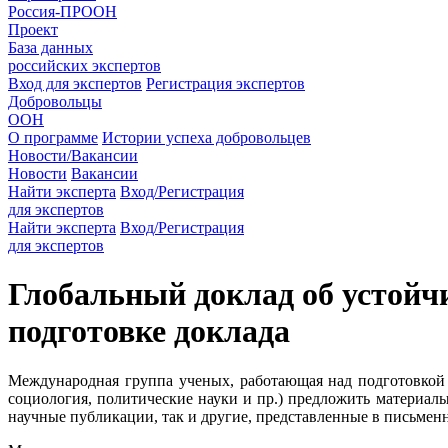
Россия-ПРООН
Проект
База данных
российских экспертов
Вход для экспертов
Регистрация экспертов
Добровольцы
ООН
О программе
Истории успеха добровольцев
Новости/Вакансии
Новости
Вакансии
Найти эксперта
Вход/Регистрация
для экспертов
Найти эксперта
Вход/Регистрация
для экспертов
Глобальный доклад об устойчи
подготовке доклада
Международная группа ученых, работающая над подготовкой 
социология, политические науки и пр.) предложить материалы
научные публикации, так и другие, представленные в письменно