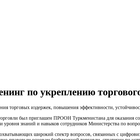
ренинг по укреплению торговог
ния торговых издержек, повышения эффективности, устойчивос
и торговли был приглашен ПРООН Туркменистана для оказания 
 уровня знаний и навыков сотрудников Министерства по вопро
 охватывающих широкий спектр вопросов, связанных с цифровиз
но-правовым основам безбумажной торговли, стратегии по уст