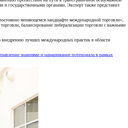
и и государственными органами. Эксперт также представил
в постоянно меняющемся ландшафте международной торговли»,
 торговли, балансирование либерализации торговли с важными
по внедрению лучших международных практик в области
правление знаниями и наращивание потенциала в рамках