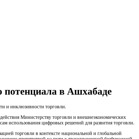
о потенциала в Ашхабаде
ти и инклюзивности торговли.
содействия Министерству торговли и внешнеэкономических
сам использования цифровых решений для развития торговли.
ацией торговли в контексте национальной и глобальной
ранению препятствий на пути к трансграничной безбумажной