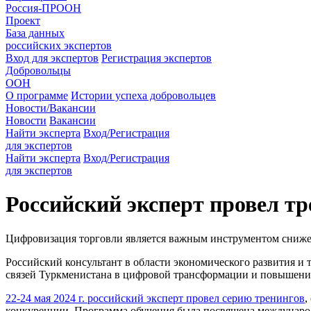
Россия-ПРООН
Проект
База данных
российских экспертов
Вход для экспертов
Регистрация экспертов
Добровольцы
ООН
О программе
Истории успеха добровольцев
Новости/Вакансии
Новости
Вакансии
Найти эксперта
Вход/Регистрация
для экспертов
Найти эксперта
Вход/Регистрация
для экспертов
Российский эксперт провел т
Цифровизация торговли является важным инструментом сниже
Российский консультант в области экономического развития 
связей Туркменистана в цифровой трансформации и повышении
22-24 мая 2024 г. российский эксперт провел серию тренингов
,
конкуренции. Программа обучения была посвящена международ