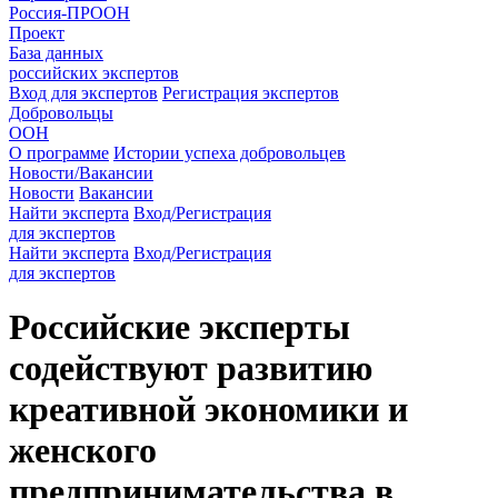
Россия-ПРООН
Проект
База данных
российских экспертов
Вход для экспертов
Регистрация экспертов
Добровольцы
ООН
О программе
Истории успеха добровольцев
Новости/Вакансии
Новости
Вакансии
Найти эксперта
Вход/Регистрация
для экспертов
Найти эксперта
Вход/Регистрация
для экспертов
Российские эксперты
содействуют развитию
креативной экономики и
женского
предпринимательства в