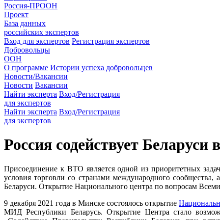
Россия-ПРООН
Проект
База данных
российских экспертов
Вход для экспертов
Регистрация экспертов
Добровольцы
ООН
О программе
Истории успеха добровольцев
Новости/Вакансии
Новости
Вакансии
Найти эксперта
Вход/Регистрация
для экспертов
Найти эксперта
Вход/Регистрация
для экспертов
Россия содействует Беларуси 
Присоединение к ВТО является одной из приоритетных задач
условия торговли со странами международного сообщества,
Беларуси. Открытие Национального центра по вопросам Всеми
9 декабря 2021 года в Минске состоялось открытие
Национальн
МИД Республики Беларусь. Открытие Центра стало возмож