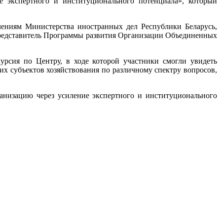
е экспертного и институционального потенциала», который
ениям Министерства иностранных дел Республики Беларусь,
Представитель Программы развития Организации Объединенных
урсия по Центру, в ходе которой участники смогли увидеть
их субъектов хозяйствования по различному спектру вопросов,
анизацию через усиление экспертного и институционального