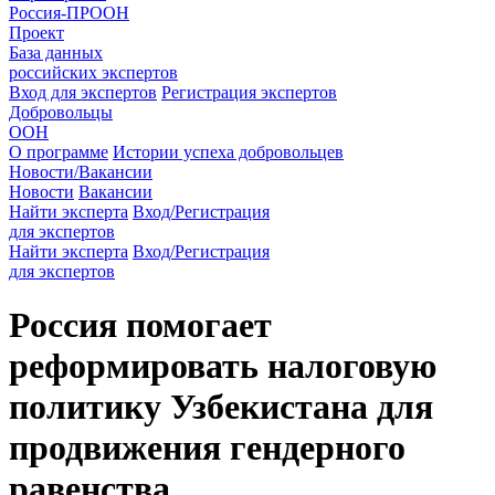
Россия-ПРООН
Проект
База данных
российских экспертов
Вход для экспертов
Регистрация экспертов
Добровольцы
ООН
О программе
Истории успеха добровольцев
Новости/Вакансии
Новости
Вакансии
Найти эксперта
Вход/Регистрация
для экспертов
Найти эксперта
Вход/Регистрация
для экспертов
Россия помогает
реформировать налоговую
политику Узбекистана для
продвижения гендерного
равенства