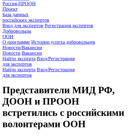
Россия-ПРООН
Проект
База данных
российских экспертов
Вход для экспертов
Регистрация экспертов
Добровольцы
ООН
О программе
Истории успеха добровольцев
Новости/Вакансии
Новости
Вакансии
Найти эксперта
Вход/Регистрация
для экспертов
Найти эксперта
Вход/Регистрация
для экспертов
Представители МИД РФ,
ДООН и ПРООН
встретились с российскими
волонтерами ООН