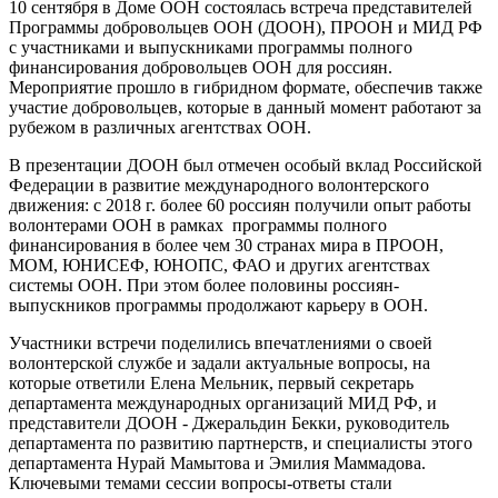
10 сентября в Доме ООН состоялась встреча представителей
Программы добровольцев ООН (ДООН), ПРООН и МИД РФ
с участниками и выпускниками программы полного
финансирования добровольцев ООН для россиян.
Мероприятие прошло в гибридном формате, обеспечив также
участие добровольцев, которые в данный момент работают за
рубежом в различных агентствах ООН.
В презентации ДООН был отмечен особый вклад Российской
Федерации в развитие международного волонтерского
движения: с 2018 г. более 60 россиян получили опыт работы
волонтерами ООН в рамках программы полного
финансирования в более чем 30 странах мира в ПРООН,
МОМ, ЮНИСЕФ, ЮНОПС, ФАО и других агентствах
системы ООН. При этом более половины россиян-
выпускников программы продолжают карьеру в ООН.
Участники встречи поделились впечатлениями о своей
волонтерской службе и задали актуальные вопросы, на
которые ответили Елена Мельник, первый секретарь
департамента международных организаций МИД РФ, и
представители ДООН - Джеральдин Бекки, руководитель
департамента по развитию партнерств, и специалисты этого
департамента Нурай Мамытова и Эмилия Маммадова.
Ключевыми темами сессии вопросы-ответы стали