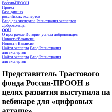
Россия-ПРООН
Проект
База данных
российских экспертов
Вход для экспертов
Регистрация экспертов
Добровольцы
ООН
О программе
Истории успеха добровольцев
Новости/Вакансии
Новости
Вакансии
Найти эксперта
Вход/Регистрация
для экспертов
Найти эксперта
Вход/Регистрация
для экспертов
Представитель Трастового
фонда Россия-ПРООН в
целях развития выступила на
вебинаре для «цифровых
атташе»