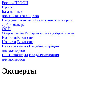
Россия-ПРООН
Проект
База данных
российских экспертов
Вход для экспертов
Регистрация экспертов
Добровольцы
ООН
О программе
Истории успеха добровольцев
Новости/Вакансии
Новости
Вакансии
Найти эксперта
Вход/Регистрация
для экспертов
Найти эксперта
Вход/Регистрация
для экспертов
Эксперты