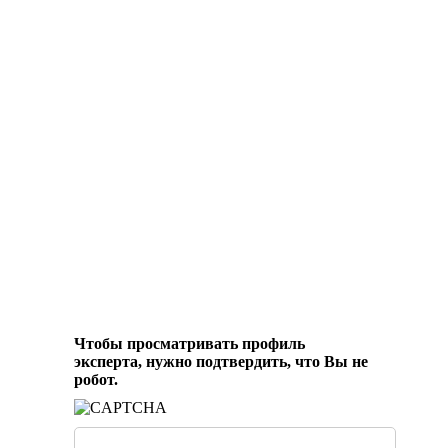
Чтобы просматривать профиль
эксперта, нужно подтвердить, что Вы не
робот.