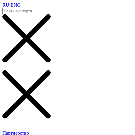
RU
ENG
Партнерство